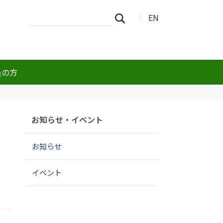
サ
詳
EN
検索
イ
細
ト
検
を
索
検
索
員の方
ナ
お知らせ・イベント
ビ
ゲ
お知らせ
ー
シ
ョ
イベント
ン