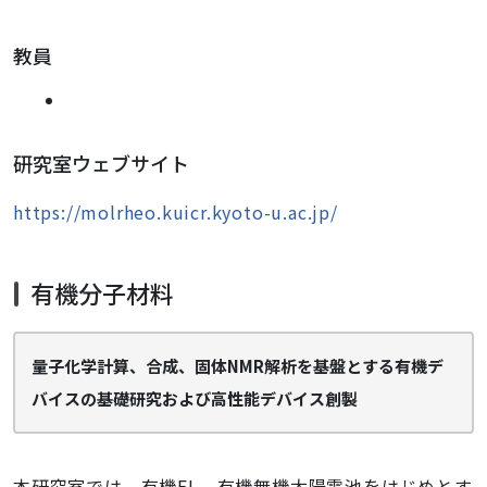
教員
研究室ウェブサイト
https://molrheo.kuicr.kyoto-u.ac.jp/
有機分子材料
量子化学計算、合成、固体NMR解析を基盤とする有機デ
バイスの基礎研究および
高性能デバイス創製
本研究室では、有機EL、有機無機太陽電池をはじめとす