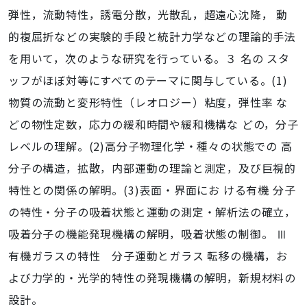
弾性，流動特性，誘電分散，光散乱，超遠心沈降， 動
的複屈折などの実験的手段と統計力学などの理論的手法
を用いて，次のような研究を行っている。３ 名の スタ
ッフがほぼ対等にすべてのテーマに関与している。(1)
物質の流動と変形特性（レオロジー）粘度，弾性率 な
どの物性定数，応力の緩和時間や緩和機構な どの，分子
レベルの理解。(2)高分子物理化学・種々の状態での 高
分子の構造，拡散，内部運動の理論と測定，及び巨視的
特性との関係の解明。(3)表面・界面にお ける有機 分子
の特性・分子の吸着状態と運動の測定・解析法の確立，
吸着分子の機能発現機構の解明，吸着状態の制御。 Ⅲ
有機ガラスの特性 分子運動とガラス 転移の機構，お
よび力学的・光学的特性の発現機構の解明，新規材料の
設計。