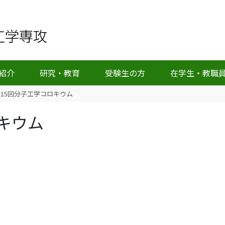
紹介
研究・教育
受験生の方
在学生・教職
315回分子工学コロキウム
キウム