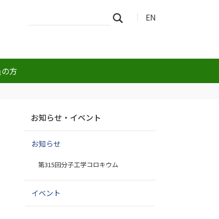
サ
詳
EN
検索
イ
細
ト
検
を
索
検
索
員の方
ナ
お知らせ・イベント
ビ
ゲ
お知らせ
ー
シ
第315回分子工学コロキウム
ョ
ン
イベント